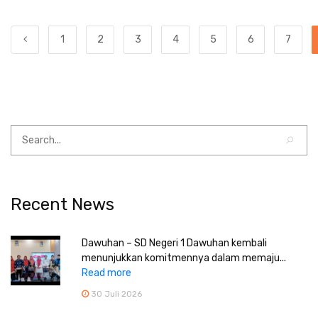
1
2
3
4
5
6
7
Recent News
Dawuhan – SD Negeri 1 Dawuhan kembali
menunjukkan komitmennya dalam memaju...
Read more
30 Juli 2026