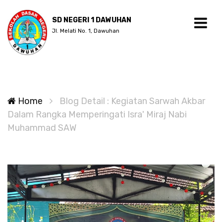
SD NEGERI 1 DAWUHAN
Jl. Melati No. 1, Dawuhan
Home
Blog Detail : Kegiatan Sarwah Akbar
Dalam Rangka Memperingati Isra' Miraj Nabi
Muhammad SAW