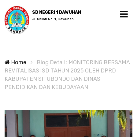
SD NEGERI 1 DAWUHAN
Jl. Melati No. 1, Dawuhan
Home
Blog Detail : MONITORING BERSAMA
REVITALISASI SD TAHUN 2025 OLEH DPRD
KABUPATEN SITUBONDO DAN DINAS
PENDIDIKAN DAN KEBUDAYAAN