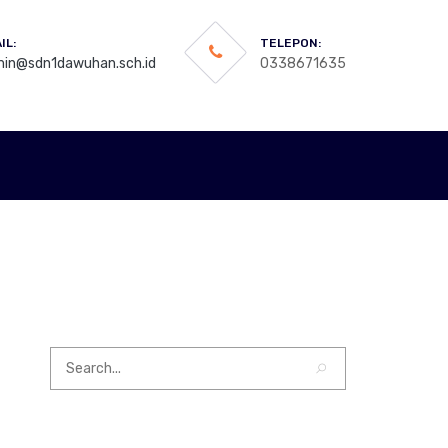
IL:
TELEPON:
in@sdn1dawuhan.sch.id
0338671635