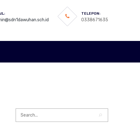
IL:
TELEPON:
in@sdn1dawuhan.sch.id
0338671635